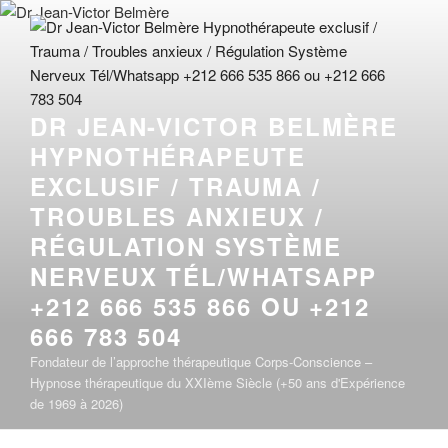
Aller
au
contenu
principal
DR JEAN-VICTOR BELMÈRE
HYPNOTHÉRAPEUTE
EXCLUSIF / TRAUMA /
TROUBLES ANXIEUX /
RÉGULATION SYSTÈME
NERVEUX TÉL/WHATSAPP
+212 666 535 866 OU +212
666 783 504
Fondateur de l’approche thérapeutique Corps-Conscience –
Hypnose thérapeutique du XXIème Siècle (+50 ans d'Expérience
de 1969 à 2026)