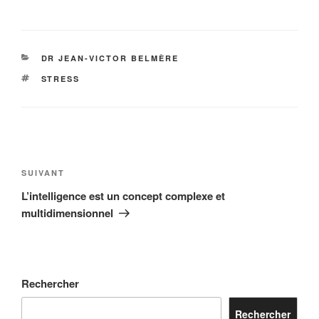
CATÉGORIES
DR JEAN-VICTOR BELMÈRE
ÉTIQUETTES
STRESS
Navigation
de
Article
SUIVANT
l’article
suivant
L’intelligence est un concept complexe et
multidimensionnel
Rechercher
Rechercher