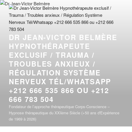
Aller
au
contenu
principal
DR JEAN-VICTOR BELMÈRE
HYPNOTHÉRAPEUTE
EXCLUSIF / TRAUMA /
TROUBLES ANXIEUX /
RÉGULATION SYSTÈME
NERVEUX TÉL/WHATSAPP
+212 666 535 866 OU +212
666 783 504
Fondateur de l’approche thérapeutique Corps-Conscience –
Hypnose thérapeutique du XXIème Siècle (+50 ans d'Expérience
de 1969 à 2026)