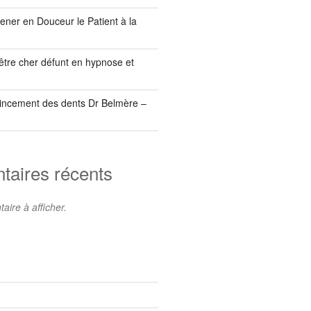
ner en Douceur le Patient à la
être cher défunt en hypnose et
incement des dents Dr Belmère –
aires récents
ire à afficher.
s