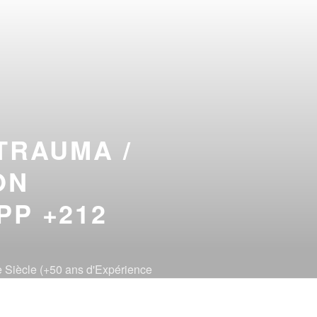
TRAUMA /
ON
PP +212
 Siècle (+50 ans d'Expérience