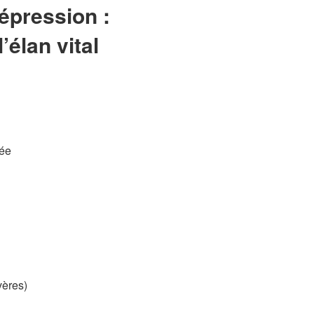
épression :
’élan vital
rée
vères)