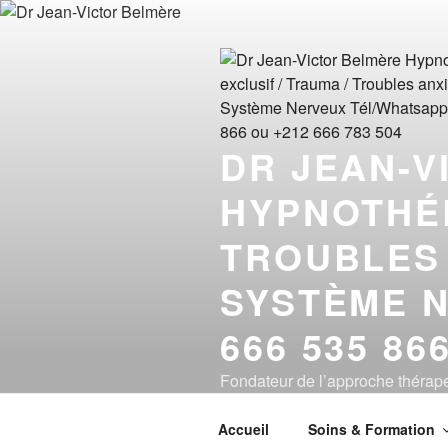
Aller
au
contenu
principal
DR JEAN-V
HYPNOTHÉR
TROUBLES 
SYSTÈME N
666 535 86
Fondateur de l’approche théra
de 1969 à 2026)
Accueil
Soins & Formation