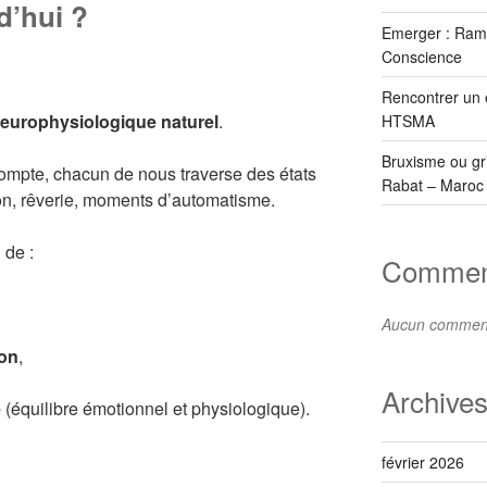
d’hui ?
Emerger : Rame
Conscience
Rencontrer un 
urophysiologique naturel
.
HTSMA
Bruxisme ou gr
ompte, chacun de nous traverse des états
Rabat – Maroc
on, rêverie, moments d’automatisme.
 de :
Comment
Aucun commenta
ion
,
Archive
e
(équilibre émotionnel et physiologique).
février 2026