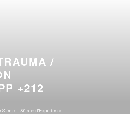
TRAUMA /
ON
PP +212
 Siècle (+50 ans d'Expérience