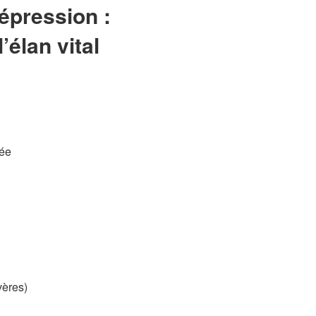
épression :
’élan vital
rée
vères)