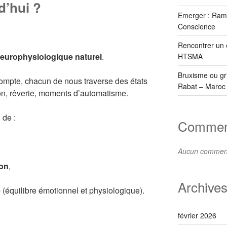
d’hui ?
Emerger : Rame
Conscience
Rencontrer un 
urophysiologique naturel
.
HTSMA
Bruxisme ou gr
ompte, chacun de nous traverse des états
Rabat – Maroc
on, rêverie, moments d’automatisme.
 de :
Comment
Aucun commenta
ion
,
Archive
e
(équilibre émotionnel et physiologique).
février 2026