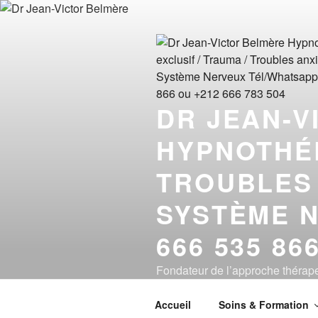
Aller
au
contenu
principal
DR JEAN-V
HYPNOTHÉR
TROUBLES 
SYSTÈME N
666 535 86
Fondateur de l’approche théra
de 1969 à 2026)
Accueil
Soins & Formation