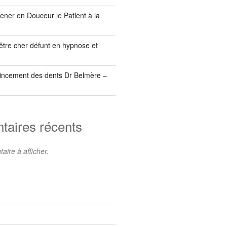
ner en Douceur le Patient à la
être cher défunt en hypnose et
incement des dents Dr Belmère –
aires récents
ire à afficher.
s