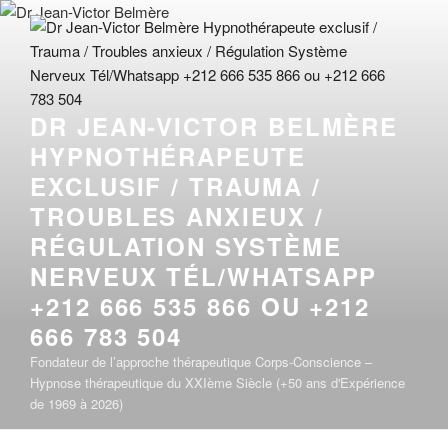
Aller
au
contenu
principal
DR JEAN-VICTOR BELMÈRE
HYPNOTHÉRAPEUTE
EXCLUSIF / TRAUMA /
TROUBLES ANXIEUX /
RÉGULATION SYSTÈME
NERVEUX TÉL/WHATSAPP
+212 666 535 866 OU +212
666 783 504
Fondateur de l’approche thérapeutique Corps-Conscience –
Hypnose thérapeutique du XXIème Siècle (+50 ans d'Expérience
de 1969 à 2026)