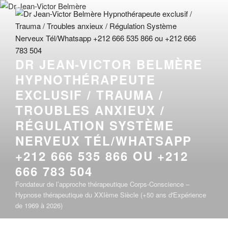
Aller
au
contenu
principal
DR JEAN-VICTOR BELMÈRE
HYPNOTHÉRAPEUTE
EXCLUSIF / TRAUMA /
TROUBLES ANXIEUX /
RÉGULATION SYSTÈME
NERVEUX TÉL/WHATSAPP
+212 666 535 866 OU +212
666 783 504
Fondateur de l’approche thérapeutique Corps-Conscience –
Hypnose thérapeutique du XXIème Siècle (+50 ans d'Expérience
de 1969 à 2026)