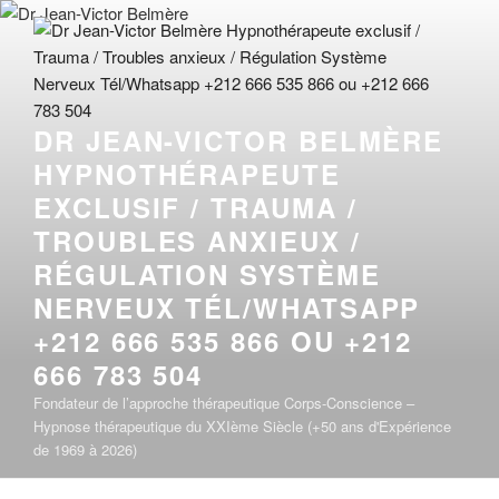
Aller
au
contenu
principal
DR JEAN-VICTOR BELMÈRE
HYPNOTHÉRAPEUTE
EXCLUSIF / TRAUMA /
TROUBLES ANXIEUX /
RÉGULATION SYSTÈME
NERVEUX TÉL/WHATSAPP
+212 666 535 866 OU +212
666 783 504
Fondateur de l’approche thérapeutique Corps-Conscience –
Hypnose thérapeutique du XXIème Siècle (+50 ans d'Expérience
de 1969 à 2026)