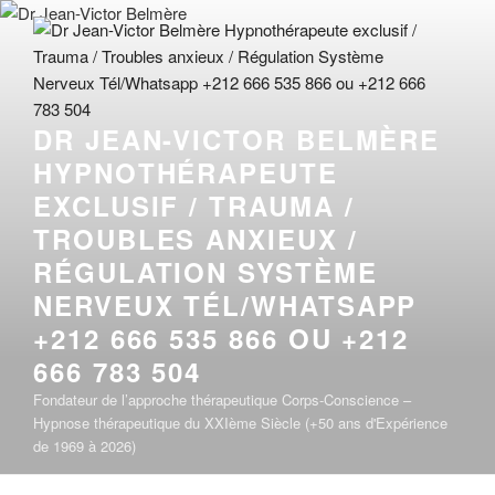
Aller
au
contenu
principal
DR JEAN-VICTOR BELMÈRE
HYPNOTHÉRAPEUTE
EXCLUSIF / TRAUMA /
TROUBLES ANXIEUX /
RÉGULATION SYSTÈME
NERVEUX TÉL/WHATSAPP
+212 666 535 866 OU +212
666 783 504
Fondateur de l’approche thérapeutique Corps-Conscience –
Hypnose thérapeutique du XXIème Siècle (+50 ans d'Expérience
de 1969 à 2026)